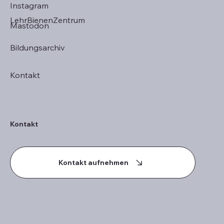
Newslett
Instagram
LehrBienenZentrum
Mastodon
er 
Bildungsarchiv
Kontakt
registrier
Kontakt
Kontakt aufnehmen
en